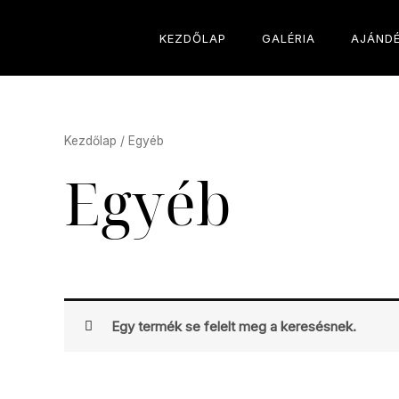
Skip
to
KEZDŐLAP
GALÉRIA
AJÁND
content
Kezdőlap
/ Egyéb
Egyéb
Egy termék se felelt meg a keresésnek.