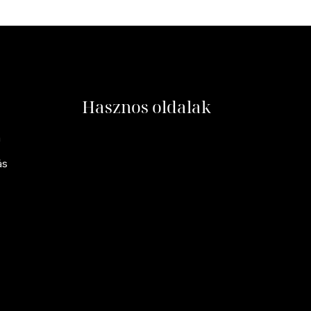
Hasznos oldalak
a
ás